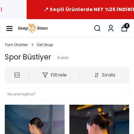
📍 Seçili Ürünlerde NET %25 İNDİRİM 📍
0
Tüm Ürünler
Üst Grup
Spor Büstiyer
4
ürün
Filtrele
Sırala