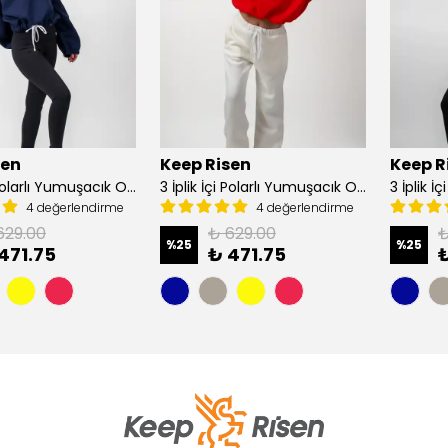
sen
Keep Risen
Keep R
3 İplik İçi Polarlı Yumuşacık Oversize Kadın Crop Sweatshirt - Lacivert
3 İplik İçi Polarlı Yumuşacık Oversize Kadın Crop Sweatshirt - Mercan
4 değerlendirme
4 değerlendirme
629.00
₺ 629.00
₺
%
25
%
25
471.75
₺ 471.75
₺