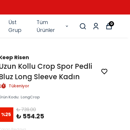
Üst
Tüm
0
Grup
Ürünler
Keep Risen
Uzun Kollu Crop Spor Pedli
Bluz Long Sleeve Kadın
Tükeniyor
Ürün Kodu
:
LongCrop
₺ 739.00
%
25
₺ 554.25
Kargo Bedava