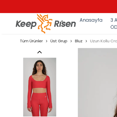
Anasayfa
3 A
ÖD
Tüm Ürünler
Üst Grup
Bluz
Uzun Kollu Cr