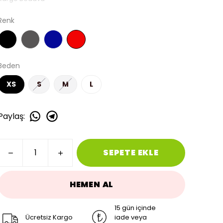
Renk
Beden
XS
S
M
L
Paylaş
:
SEPETE EKLE
HEMEN AL
15 gün içinde
Ücretsiz Kargo
iade veya