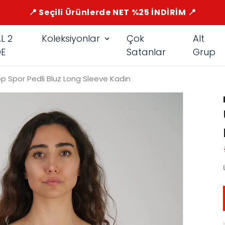
📍 Seçili Ürünlerde NET %25 İNDİRİM 📍
L 2
Koleksiyonlar
Çok
Alt
E
Satanlar
Grup
op Spor Pedli Bluz Long Sleeve Kadın