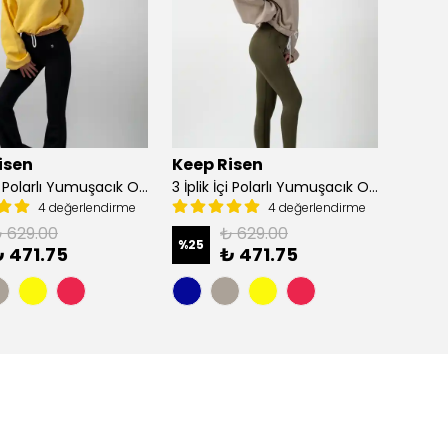
isen
Keep Risen
Keep 
3 İplik İçi Polarlı Yumuşacık Oversize Kadın Crop Sweatshirt - Sarı
3 İplik İçi Polarlı Yumuşacık Oversize Kadın Crop Sweatshirt - Vizon
4 değerlendirme
4 değerlendirme
 629.00
₺ 629.00
%
25
%
25
 471.75
₺ 471.75