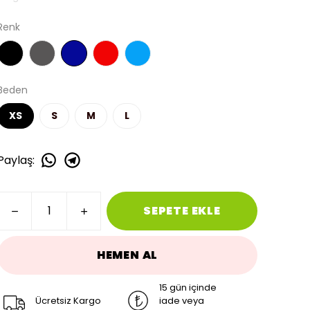
Renk
Beden
XS
S
M
L
Paylaş
:
SEPETE EKLE
HEMEN AL
15 gün içinde
Ücretsiz Kargo
iade veya