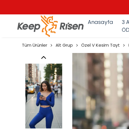
Anasayfa
3 A
ÖD
Tüm Ürünler
Alt Grup
Özel V Kesim Tayt