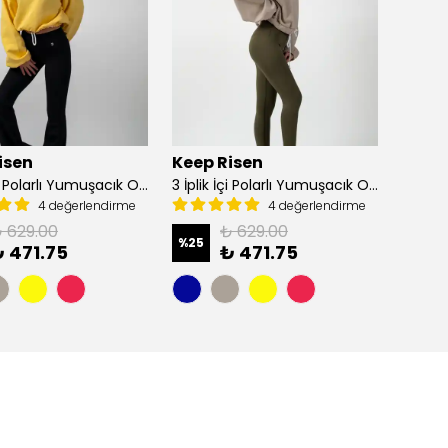
isen
Keep Risen
Keep 
3 İplik İçi Polarlı Yumuşacık Oversize Kadın Crop Sweatshirt - Sarı
3 İplik İçi Polarlı Yumuşacık Oversize Kadın Crop Sweatshirt - Vizon
4 değerlendirme
4 değerlendirme
 629.00
₺ 629.00
%
25
%
25
 471.75
₺ 471.75