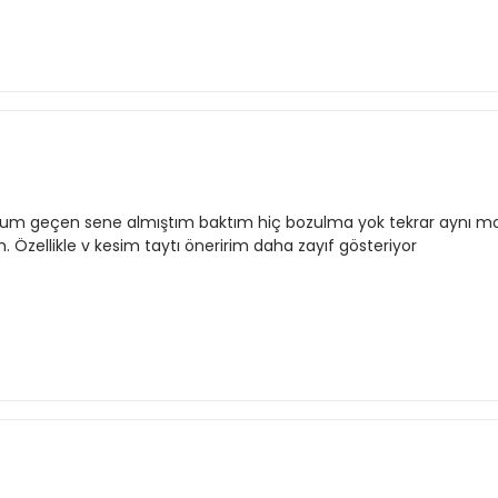
um geçen sene almıştım baktım hiç bozulma yok tekrar aynı mode
 Özellikle v kesim taytı öneririm daha zayıf gösteriyor