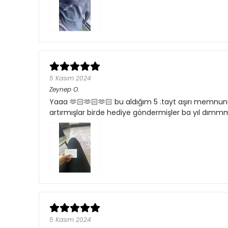
5 Kasım 2024
Zeynep
O.
Yaaa 🫶🏻🫶🏻🫶🏻 bu aldığım 5 .tayt aşırı memnun
artırmışlar birde hediye göndermişler ba yıl dımmm.
5 Kasım 2024