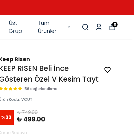
Üst
Tüm
0
Grup
Ürünler
Keep Risen
KEEP RISEN Beli İnce
Gösteren Özel V Kesim Tayt
56 değerlendirme
Ürün Kodu
:
VCUT
₺ 749.00
%
33
₺ 499.00
Kargo Bedava