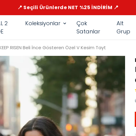
📍 Seçili Ürünlerde NET %25 İNDİRİM 📍
L 2
Koleksiyonlar
Çok
Alt
E
Satanlar
Grup
KEEP RISEN Beli İnce Gösteren Özel V Kesim Tayt