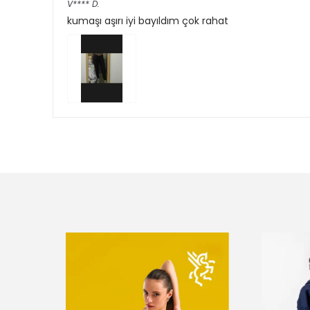
V****
D.
kumaşı aşırı iyi bayıldım çok rahat