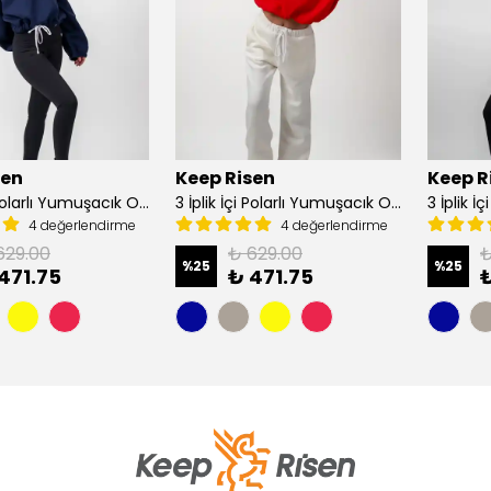
sen
Keep Risen
Keep R
3 İplik İçi Polarlı Yumuşacık Oversize Kadın Crop Sweatshirt - Lacivert
3 İplik İçi Polarlı Yumuşacık Oversize Kadın Crop Sweatshirt - Mercan
4 değerlendirme
4 değerlendirme
629.00
₺ 629.00
₺
%
25
%
25
471.75
₺ 471.75
₺