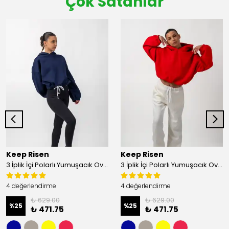
Çok Satanlar
Keep Risen
Keep Risen
3 İplik İçi Polarlı Yumuşacık Oversize Kadın Crop Sweatshirt - Lacivert
3 İplik İçi Polarlı Yumuşacık Oversize Kadın Crop Sweatshirt - Mercan
4 değerlendirme
4 değerlendirme
₺ 629.00
₺ 629.00
%
25
%
25
₺ 471.75
₺ 471.75