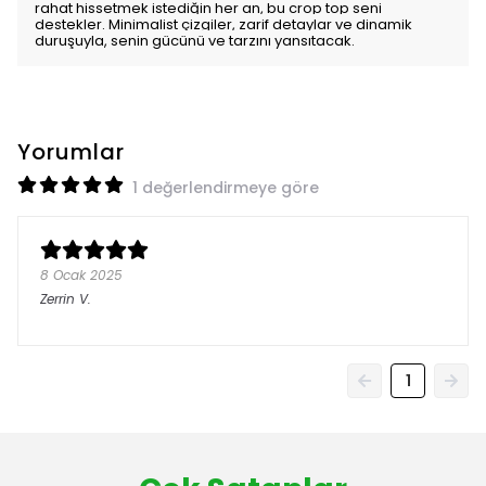
rahat hissetmek istediğin her an, bu crop top seni
destekler. Minimalist çizgiler, zarif detaylar ve dinamik
duruşuyla, senin gücünü ve tarzını yansıtacak.
Yorumlar
1 değerlendirmeye göre
8 Ocak 2025
Zerrin
V.
1