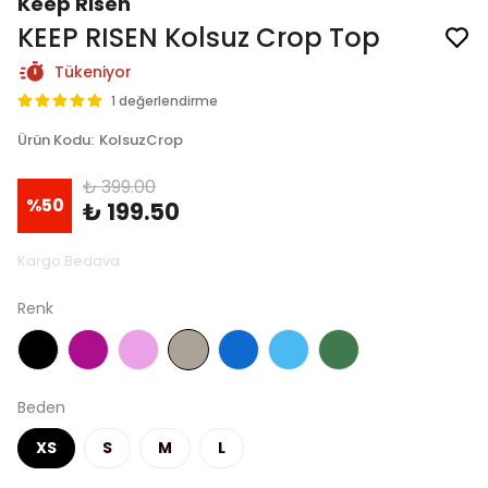
Keep Risen
KEEP RISEN Kolsuz Crop Top
Tükeniyor
1 değerlendirme
Ürün Kodu
:
KolsuzCrop
₺ 399.00
%
50
₺ 199.50
Kargo Bedava
Renk
Beden
XS
S
M
L