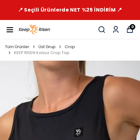
📍 Seçili Ürünlerde NET %25 İNDİRİM 📍
0
Tüm Ürünler
Üst Grup
Crop
KEEP RISEN Kolsuz Crop Top