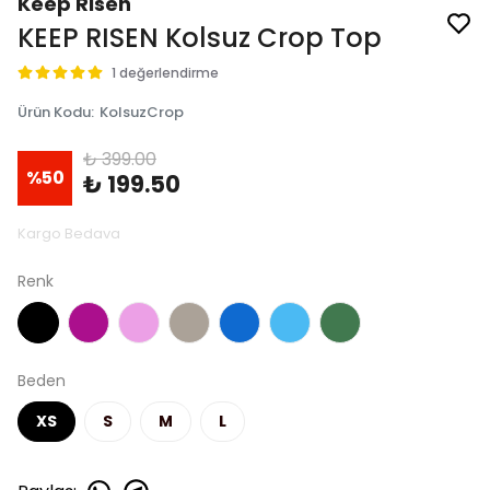
Keep Risen
KEEP RISEN Kolsuz Crop Top
1 değerlendirme
Ürün Kodu
:
KolsuzCrop
₺ 399.00
%
50
₺ 199.50
Kargo Bedava
Renk
Beden
XS
S
M
L