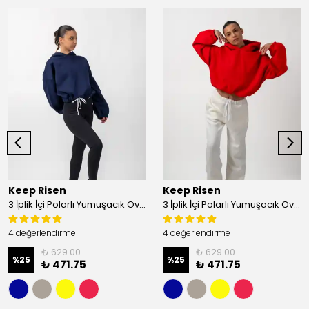
Keep Risen
Keep Risen
3 İplik İçi Polarlı Yumuşacık Oversize Kadın Crop Sweatshirt - Lacivert
3 İplik İçi Polarlı Yumuşacık Oversize Kadın Crop Sweatshirt - Mercan
4 değerlendirme
4 değerlendirme
₺ 629.00
₺ 629.00
%
25
%
25
₺ 471.75
₺ 471.75