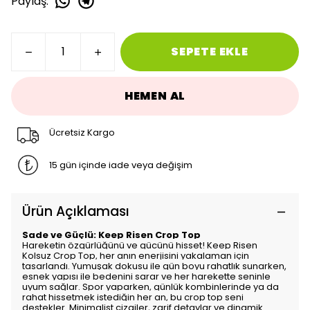
Paylaş
:
SEPETE EKLE
HEMEN AL
Ücretsiz Kargo
15 gün içinde iade veya değişim
Ürün Açıklaması
Sade ve Güçlü: Keep Risen Crop Top
Hareketin özgürlüğünü ve gücünü hisset! Keep Risen
Kolsuz Crop Top, her anın enerjisini yakalaman için
tasarlandı. Yumuşak dokusu ile gün boyu rahatlık sunarken,
esnek yapısı ile bedenini sarar ve her harekette seninle
uyum sağlar. Spor yaparken, günlük kombinlerinde ya da
rahat hissetmek istediğin her an, bu crop top seni
destekler. Minimalist çizgiler, zarif detaylar ve dinamik