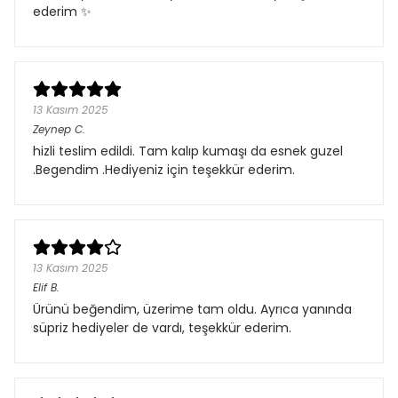
ederim ✨
13 Kasım 2025
Zeynep
C.
hizli teslim edildi. Tam kalıp kumaşı da esnek guzel
.Begendim .Hediyeniz için teşekkür ederim.
13 Kasım 2025
Elif
B.
Ürünü beğendim, üzerime tam oldu. Ayrıca yanında
süpriz hediyeler de vardı, teşekkür ederim.