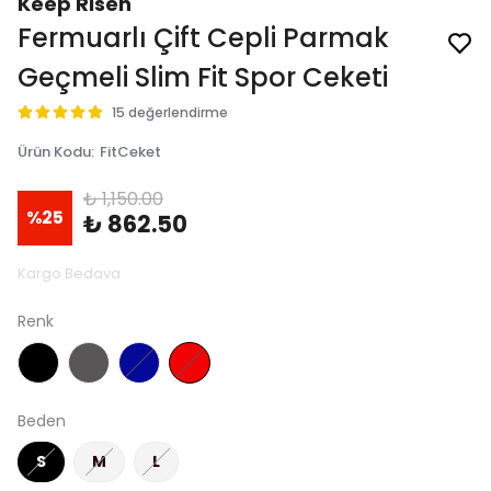
Keep Risen
Fermuarlı Çift Cepli Parmak
Geçmeli Slim Fit Spor Ceketi
15 değerlendirme
Ürün Kodu
:
FitCeket
₺ 1,150.00
%
25
₺ 862.50
Kargo Bedava
Renk
Beden
S
M
L