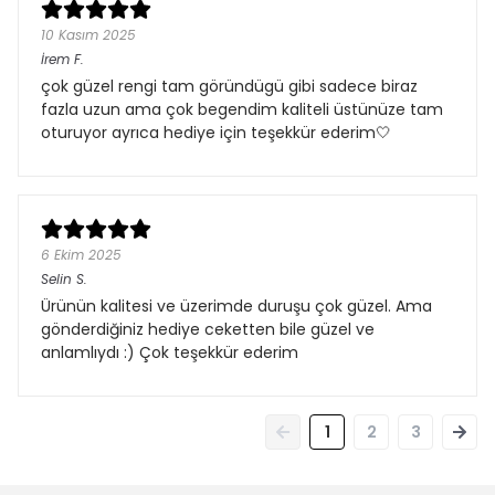
10 Kasım 2025
İrem
F.
çok güzel rengi tam göründügü gibi sadece biraz
fazla uzun ama çok begendim kaliteli üstünüze tam
oturuyor ayrıca hediye için teşekkür ederim🤍
6 Ekim 2025
Selin
S.
Ürünün kalitesi ve üzerimde duruşu çok güzel. Ama
gönderdiğiniz hediye ceketten bile güzel ve
anlamlıydı :) Çok teşekkür ederim
1
2
3