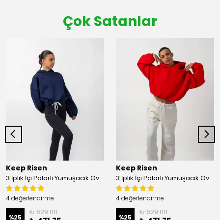
Çok Satanlar
Keep Risen
Keep Risen
3 İplik İçi Polarlı Yumuşacık Oversize Kadın Crop Sweatshirt - Lacivert
3 İplik İçi Polarlı Yumuşacık Oversize Kadın Crop Sweatshirt - Mercan
4 değerlendirme
4 değerlendirme
₺ 629.00
₺ 629.00
%
25
%
25