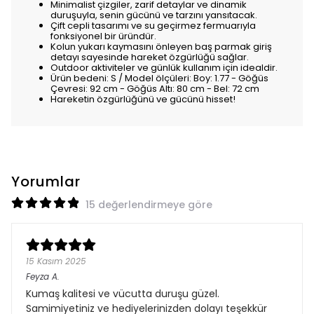
Minimalist çizgiler, zarif detaylar ve dinamik
duruşuyla, senin gücünü ve tarzını yansıtacak.
Çift cepli tasarımı ve su geçirmez fermuarıyla
fonksiyonel bir üründür.
Kolun yukarı kaymasını önleyen baş parmak giriş
detayı sayesinde hareket özgürlüğü sağlar.
Outdoor aktiviteler ve günlük kullanım için idealdir.
Ürün bedeni: S / Model ölçüleri: Boy: 1.77 - Göğüs
Çevresi: 92 cm - Göğüs Altı: 80 cm - Bel: 72 cm
Hareketin özgürlüğünü ve gücünü hisset!
Yorumlar
15 değerlendirmeye göre
15 Kasım 2025
Feyza
A.
Kumaş kalitesi ve vücutta duruşu güzel.
Samimiyetiniz ve hediyelerinizden dolayı teşekkür